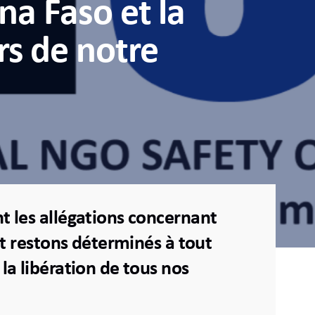
na Faso et la
rs de notre
 les allégations concernant
et restons déterminés à tout
a libération de tous nos