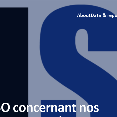
About
Data & repo
SO concernant nos