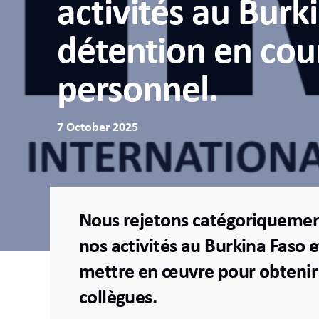
activités au Burki
détention en cou
personnel.
7 October 2025
Nous rejetons catégoriquement
nos activités au Burkina Faso 
mettre en œuvre pour obtenir l
collègues.