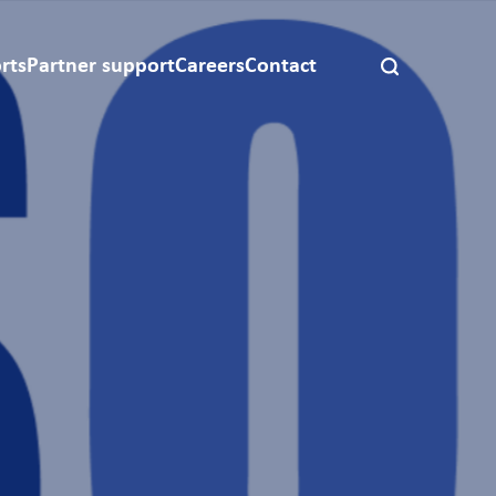
rts
Partner support
Careers
Contact